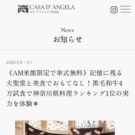
チャペル＆パーティー会場
Chapel & Party space
News
お知らせ
フォトギャラリー
Photo Gallery
ブライダルフェア
2026.5.9（土）
Bridal fair
《AM来館限定で挙式無料》記憶に残る
料金プラン
大聖堂と美食でおもてなし！黒毛和牛4
Bridal plan
万試食で神奈川県料理ランキング1位の実
料理・ケーキ
力を体験＊
Cuisine & Sweets
ドレス
Dress
口コミ