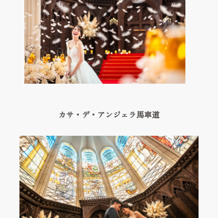
Hospitality
私たちの想い
Thought
ベストレート保証
Best rate guarantee
ウェディングレポート
Wedding Report
カサ・デ・アンジェラ馬車道
アクセス&ロケーション
Access & Location
お知らせ
News
よくあるご質問
FAQ
見学予約