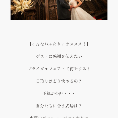
Reserve
お問い合わせ
Contact
資料請求
Request
【こんなおふたりにオススメ！】
プライバシーポリシー
ゲストに感謝を伝えたい
運営会社
ブライダルフェアって何をする？
日取りはどう決めるの？
予算が心配・・・
自分たちに合う式場は？
専属のプランナーがおふたりに