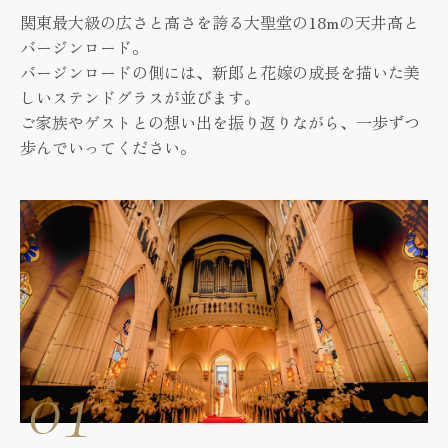
関東最大級の広さと高さを誇る大聖堂の18mの天井高と
Reserve
バージンロード。
お問い合わせ
バージンロードの側には、新郎と花嫁の成長を描いた美
Contact
しいステンドグラスが並びます。
ご家族やゲストとの想い出を振り返りながら、一歩ずつ
資料請求
歩んでいってください。
Request
プライバシーポリシー
運営会社