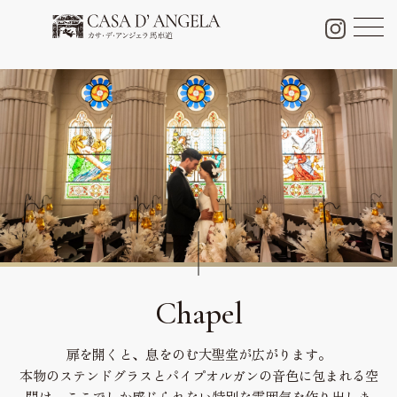
チャペル＆パーティー会場
Chapel & Party space
フォトギャラリー
Photo Gallery
ブライダルフェア
Bridal fair
料金プラン
Bridal plan
料理・ケーキ
Cuisine & Sweets
Chapel
ドレス
扉を開くと、息をのむ大聖堂が広がります。
Dress
本物のステンドグラスとパイプオルガンの音色に包まれる空
口コミ
間は、
ここでしか感じられない特別な雰囲気を作り出しま