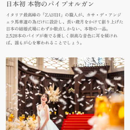
日本初 本物のパイプオルガン
イタリア最高峰の「ZANIN」の職人が、カサ・デ・アンジ
ェラ馬車道の為だけに設計し、
長い歳月をかけて創り上げた
日本の結婚式場にわずか数点しかない、本物の一品。
2,528本のパイプが奏でる優しく崇高な音色に耳を傾けれ
ば、誰もが心を奪われることでしょう。