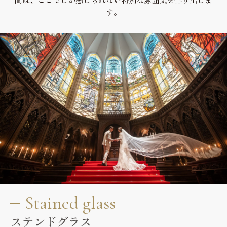
Hospitality
す。
私たちの想い
Thought
ベストレート保証
Best rate guarantee
ウェディングレポート
Wedding Report
アクセス&ロケーション
Access & Location
お知らせ
News
よくあるご質問
Stained glass
FAQ
ステンドグラス
見学予約