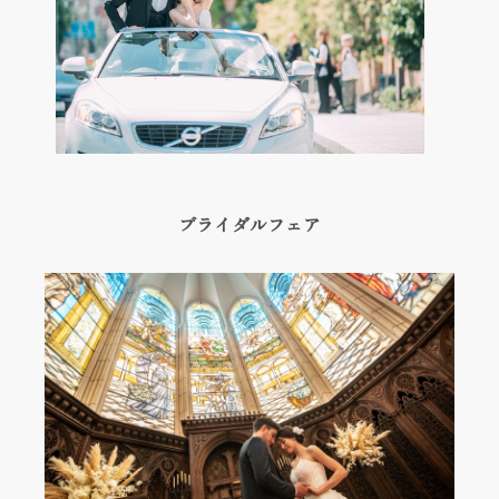
Hospitality
私たちの想い
Thought
ベストレート保証
Best rate guarantee
ウェディングレポート
ブライダルフェア
Wedding Report
アクセス&ロケーション
Access & Location
お知らせ
News
よくあるご質問
FAQ
見学予約