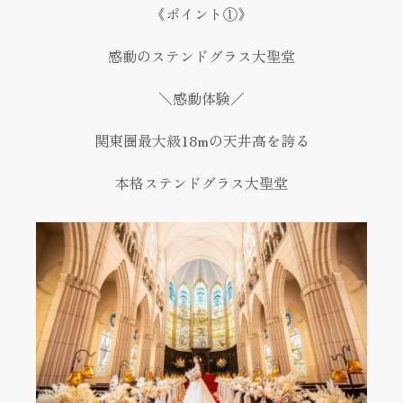
《ポイント①》
感動のステンドグラス大聖堂
＼感動体験／
関東圏最大級18mの天井高を誇る
本格ステンドグラス大聖堂