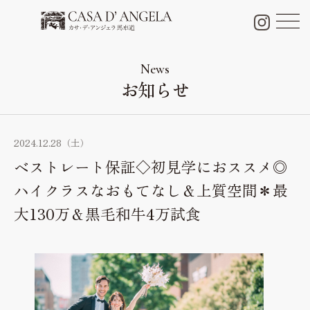
チャペル＆パーティー会場
Chapel & Party space
News
お知らせ
フォトギャラリー
Photo Gallery
ブライダルフェア
2024.12.28（土）
Bridal fair
ベストレート保証◇初見学におススメ◎
料金プラン
ハイクラスなおもてなし＆上質空間＊最
Bridal plan
大130万＆黒毛和牛4万試食
料理・ケーキ
Cuisine & Sweets
ドレス
Dress
口コミ