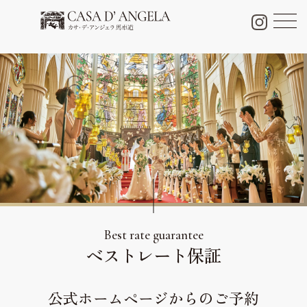
チャペル＆パーティー会場
Chapel & Party space
フォトギャラリー
Photo Gallery
ブライダルフェア
Bridal fair
料金プラン
Bridal plan
料理・ケーキ
Cuisine & Sweets
Best rate guarantee
ベストレート保証
ドレス
Dress
公式ホームページからのご予約
口コミ