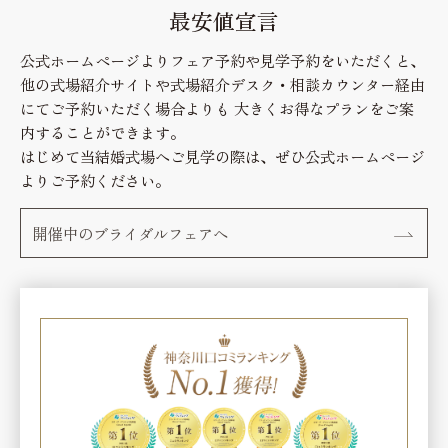
最安値宣言
Hospitality
私たちの想い
公式ホームページよりフェア予約や見学予約をいただくと、
他の式場紹介サイトや式場紹介デスク・相談カウンター経由
Thought
にてご予約いただく場合よりも
大きくお得なプランをご案
ベストレート保証
内することができます。
Best rate guarantee
はじめて当結婚式場へご見学の際は、ぜひ公式ホームページ
よりご予約ください。
ウェディングレポート
Wedding Report
開催中のブライダルフェアへ
アクセス&ロケーション
Access & Location
お知らせ
News
よくあるご質問
FAQ
見学予約