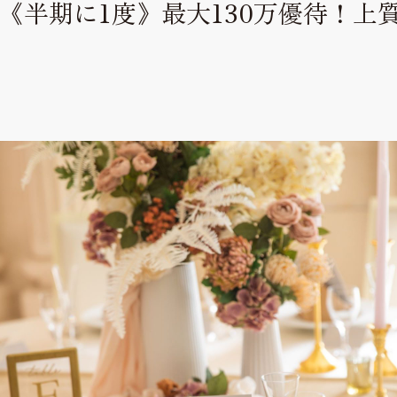
《半期に1度》最大130万優待！上
見学予約
Reserve
お問い合わせ
Contact
資料請求
Request
プライバシーポリシー
運営会社