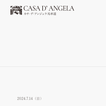
チャペル＆パーティー会場
Chapel & Party space
フォトギャラリー
Photo Gallery
ブライダルフェア
Bridal fair
料金プラン
2024.7.14（日）
Bridal plan