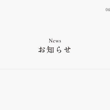
04
ウェディングレポート
Wedding Report
News
お知らせ
アクセス&ロケーショ
Access & Location
お知らせ
News
よくあるご質問
FAQ