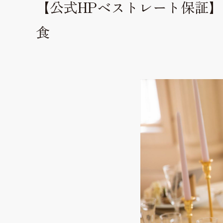
【公式HPベストレート保証】
料理・ケーキ
食
Cuisine & Sweets
ドレス
Dress
口コミ
Hospitality
私たちの想い
Thought
ベストレート保証