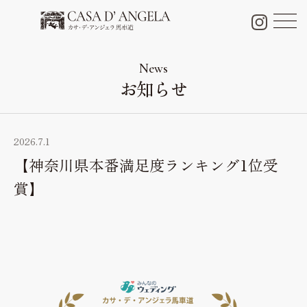
チャペル＆パーティー会場
Chapel & Party space
News
お知らせ
フォトギャラリー
Photo Gallery
ブライダルフェア
2026.7.1
Bridal fair
【神奈川県本番満足度ランキング1位受
料金プラン
賞】
Bridal plan
料理・ケーキ
Cuisine & Sweets
ドレス
Dress
口コミ